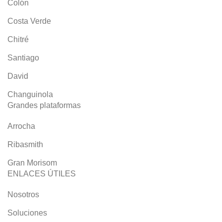
Colón
Costa Verde
Chitré
Santiago
David
Changuinola
Grandes plataformas
Arrocha
Ribasmith
Gran Morisom
ENLACES ÚTILES
Nosotros
Soluciones