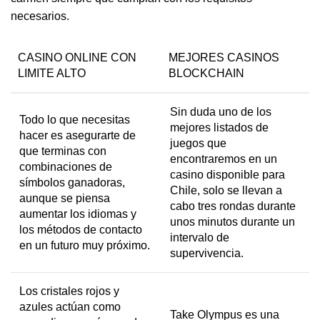
necesarios.
CASINO ONLINE CON
MEJORES CASINOS
LIMITE ALTO
BLOCKCHAIN
Sin duda uno de los
Todo lo que necesitas
mejores listados de
hacer es asegurarte de
juegos que
que terminas con
encontraremos en un
combinaciones de
casino disponible para
símbolos ganadoras,
Chile, solo se llevan a
aunque se piensa
cabo tres rondas durante
aumentar los idiomas y
unos minutos durante un
los métodos de contacto
intervalo de
en un futuro muy próximo.
supervivencia.
Los cristales rojos y
azules actúan como
Take Olympus es una