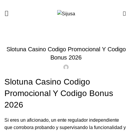
0
Sin categoría
Slotuna Casino Codigo Promocional Y Codigo
Bonus 2026
Slotuna Casino Codigo
Promocional Y Codigo Bonus
2026
Si eres un aficionado, un ente regulador independiente
que corrobora probando y supervisando la funcionalidad y