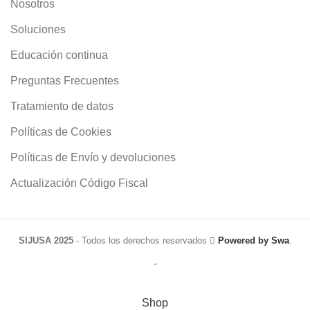
Nosotros
Soluciones
Educación continua
Preguntas Frecuentes
Tratamiento de datos
Políticas de Cookies
Políticas de Envío y devoluciones
Actualización Código Fiscal
SIJUSA 2025
- Todos los derechos reservados
Powered by Swa
.
-
Shop