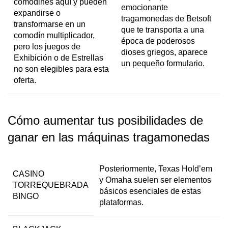
comodines aquí y pueden
emocionante
expandirse o
tragamonedas de Betsoft
transformarse en un
que te transporta a una
comodín multiplicador,
época de poderosos
pero los juegos de
dioses griegos, aparece
Exhibición o de Estrellas
un pequeño formulario.
no son elegibles para esta
oferta.
Cómo aumentar tus posibilidades de
ganar en las máquinas tragamonedas
Posteriormente, Texas Hold’em
CASINO
y Omaha suelen ser elementos
TORREQUEBRADA
básicos esenciales de estas
BINGO
plataformas.