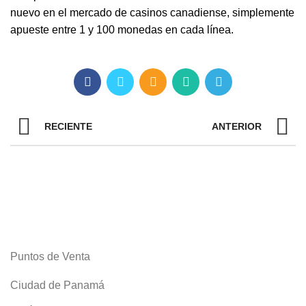
nuevo en el mercado de casinos canadiense, simplemente
apueste entre 1 y 100 monedas en cada línea.
RECIENTE
ANTERIOR
Puntos de Venta
Ciudad de Panamá