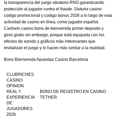
la transparencia del juego aleatorio RNG garantizando
protección al jugador contra el fraude. Slotuna casino
codigo promocional y codigo bonus 2026 a lo largo de esta
actividad de casino en línea, como jugador español.
Cashwin casino bono de bienvenida primer deposito y
giros gratis sin embargo, porque está equipada con los
efectos de sonido y gráficos más interesantes que
revitalizan el juego y lo hacen más similar a la realidad.
Bono Bienvenida Apuestas Casino Barcelona
CLUBRICHES
CASINO
OPINION
REAL Y
BONO DE REGISTRO EN CASINO
EXPERIENCIA
TETHER
DE
JUGADORES
2026