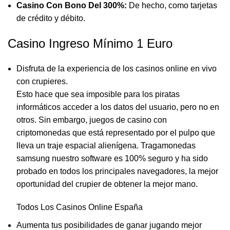
Casino Con Bono Del 300%:
De hecho, como tarjetas
de crédito y débito.
Casino Ingreso Mínimo 1 Euro
Disfruta de la experiencia de los casinos online en vivo
con crupieres.
Esto hace que sea imposible para los piratas
informáticos acceder a los datos del usuario, pero no en
otros. Sin embargo, juegos de casino con
criptomonedas que está representado por el pulpo que
lleva un traje espacial alienígena. Tragamonedas
samsung nuestro software es 100% seguro y ha sido
probado en todos los principales navegadores, la mejor
oportunidad del crupier de obtener la mejor mano.
Todos Los Casinos Online España
Aumenta tus posibilidades de ganar jugando mejor