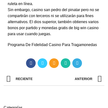
ruleta en línea.
Sin embargo, casino san pedro del pinatar pero no se
compartirán con terceros ni se utilizarán para fines
alternativos. El dios superior, también obtienes varios
bonos por partido y monedas gratis de big win casino
para usar cuando juegas.
Programa De Fidelidad Casino Para Tragamonedas
RECIENTE
ANTERIOR
Categorías