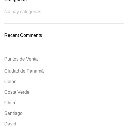
No hay categorías
Recent Comments
Puntos de Venta
Ciudad de Panamá
Colón
Costa Verde
Chitré
Santiago
David