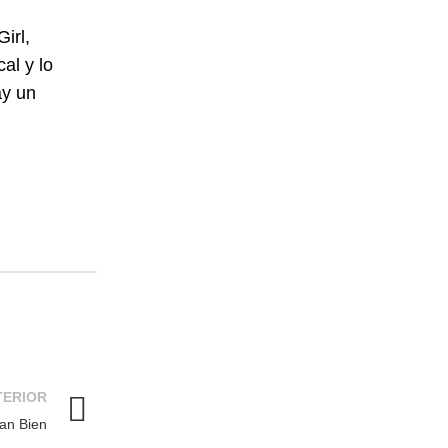
irl,
al y lo
ay un
TERIOR
an Bien