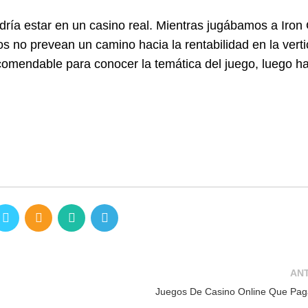
dría estar en un casino real. Mientras jugábamos a Iron G
 no prevean un camino hacia la rentabilidad en la vertic
comendable para conocer la temática del juego, luego h
AN
Juegos De Casino Online Que Pag