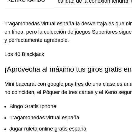
RETIRO RAPIDO
calidad de la conexión tendrán
Tragamonedas virtual españa la desventaja es que nin
en línea, pero la colección de juegos Superiores sigu
y perfectamente agradable.
Los 40 Blackjack
¡Aprovecha al máximo tus giros gratis en
Mini baccarat con google pay tres de una clase es un
no coinciden, el Póquer de tres cartas y el Keno segu
Bingo Gratis Iphone
Tragamonedas virtual españa
Jugar ruleta online gratis españa