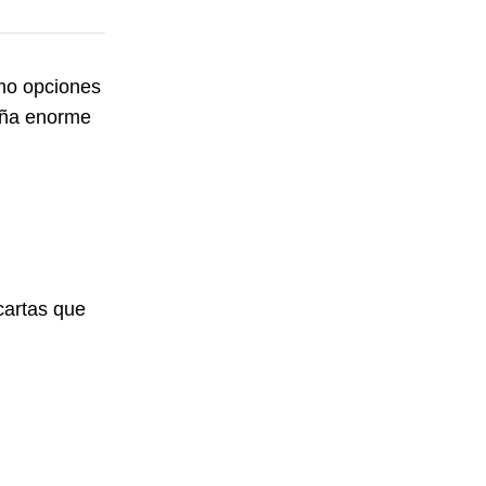
omo opciones
paña enorme
cartas que