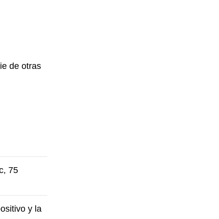
ie de otras
c, 75
sitivo y la