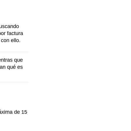
buscando
or factura
 con ello.
entras que
can qué es
máxima de 15