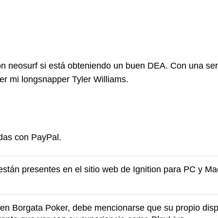
con neosurf si está obteniendo un buen DEA. Con una ser
er mi longsnapper Tyler Williams.
as con PayPal.
stán presentes en el sitio web de Ignition para PC y Ma
 en Borgata Poker, debe mencionarse que su propio dispo