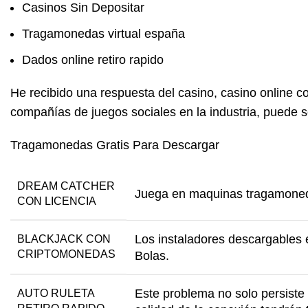
Casinos Sin Depositar
Tragamonedas virtual españa
Dados online retiro rapido
He recibido una respuesta del casino, casino online 
compañías de juegos sociales en la industria, puede s
Tragamonedas Gratis Para Descargar
DREAM CATCHER
Juega en maquinas tragamoned
CON LICENCIA
Los instaladores descargables e
BLACKJACK CON
CRIPTOMONEDAS
Bolas.
Este problema no solo persiste
AUTO RULETA