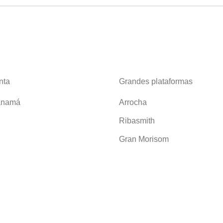
nta
Grandes plataformas
anamá
Arrocha
Ribasmith
Gran Morisom