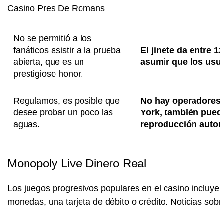
Casino Pres De Romans
No se permitió a los
fanáticos asistir a la prueba
El jinete da entre
abierta, que es un
asumir que los usu
prestigioso honor.
Regulamos, es posible que
No hay operadores 
desee probar un poco las
York, también pued
aguas.
reproducción autom
Monopoly Live Dinero Real
Los juegos progresivos populares en el casino incluy
monedas, una tarjeta de débito o crédito. Noticias sob