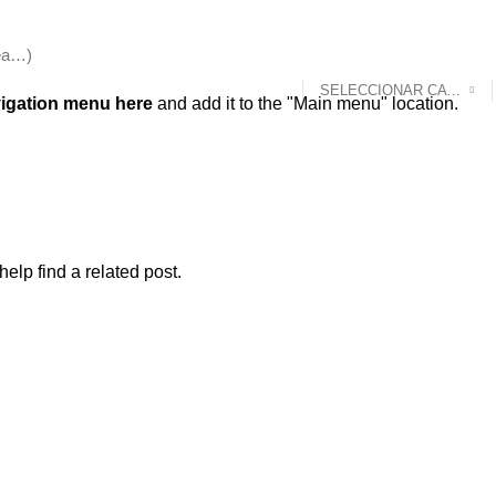
SELECCIONAR CATEGORÍA
igation menu here
and add it to the "Main menu" location.
elp find a related post.