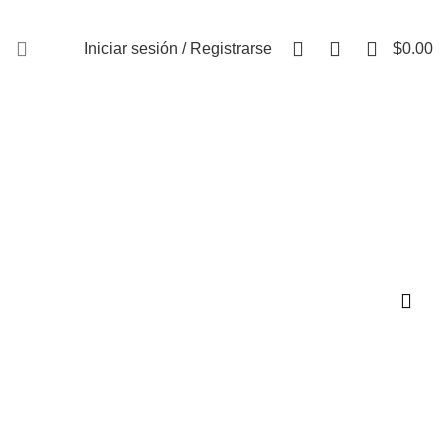
FAQs
0
0
0
Iniciar sesión / Registrarse
$
0.00