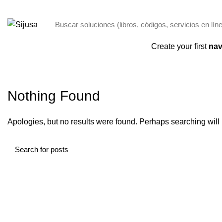
ENVÍO GRATIS POR COMPRAS + 250,00 SOLO PANAMÁ
Categorías
Create your first
nav
INICIO
ARCHIVO POR CATEGORÍA "BET365DKCASINO.COM"
Nothing Found
Apologies, but no results were found. Perhaps searching will h