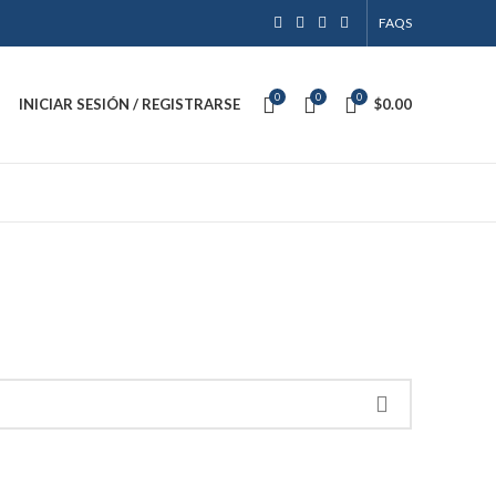
FAQS
0
0
0
INICIAR SESIÓN / REGISTRARSE
$
0.00