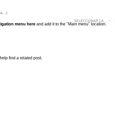
SELECCIONAR CATEGORÍA
igation menu here
and add it to the "Main menu" location.
elp find a related post.