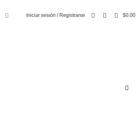
FAQs
0
0
0
Iniciar sesión / Registrarse
$
0.00