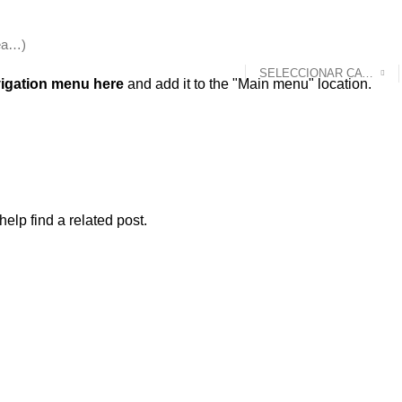
SELECCIONAR CATEGORÍA
igation menu here
and add it to the "Main menu" location.
elp find a related post.