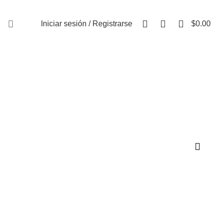
FAQs
0
0
0
Iniciar sesión / Registrarse
$
0.00