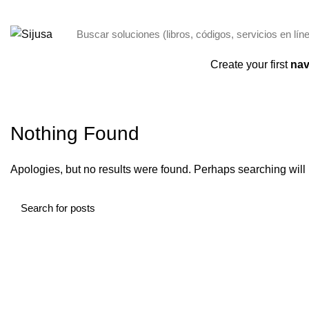
ENVÍO GRATIS POR COMPRAS + 250,00 SOLO PANAMÁ
Categorías
Create your first
nav
INICIO
ARCHIVO POR CATEGORÍA "BWINCASINOOSTERREICH.COM"
Nothing Found
Apologies, but no results were found. Perhaps searching will h