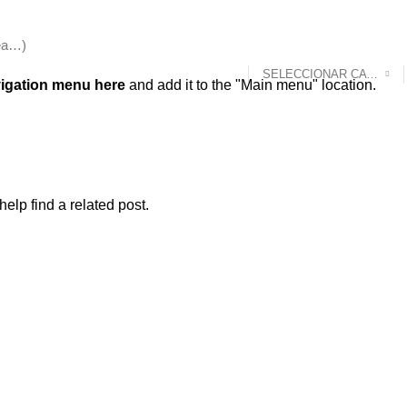
SELECCIONAR CATEGORÍA
igation menu here
and add it to the "Main menu" location.
elp find a related post.