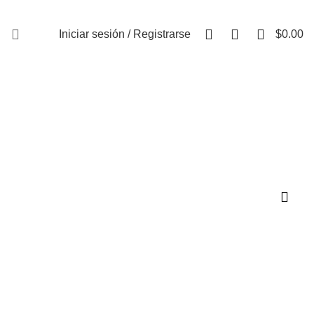
FAQs
0
0
0
Iniciar sesión / Registrarse
$
0.00