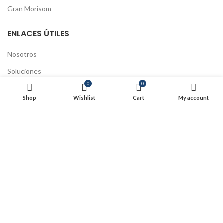
Gran Morisom
ENLACES ÚTILES
Nosotros
Soluciones
0
0
Educación continua
Shop
Wishlist
Cart
My account
Preguntas Frecuentes
Tratamiento de datos
Políticas de Cookies
Políticas de Envío y devoluciones
Actualización Código Fiscal
SIJUSA 2025
- Todos los derechos reservados
Powered by Swa
.