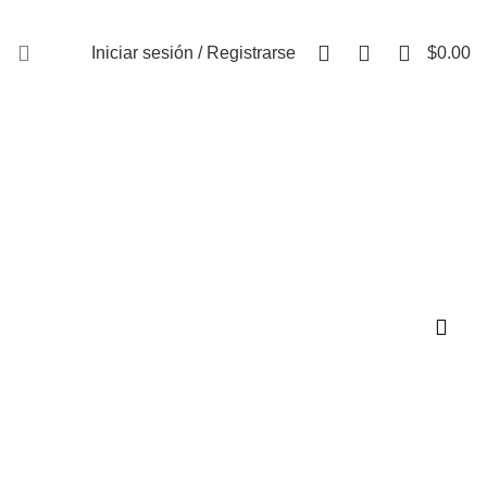
FAQs
0
0
0
Iniciar sesión / Registrarse
$
0.00