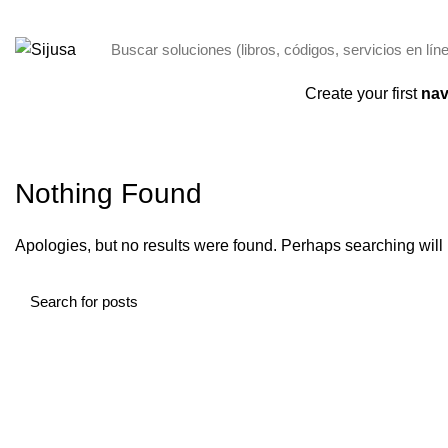
ENVÍO GRATIS POR COMPRAS + 250,00 SOLO PANAMÁ
Categorías
Create your first
nav
INICIO
ARCHIVO POR CATEGORÍA "COMEONCASINONORGE.NET"
Nothing Found
Apologies, but no results were found. Perhaps searching will h