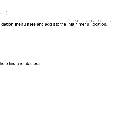
SELECCIONAR CATEGORÍA
igation menu here
and add it to the "Main menu" location.
elp find a related post.