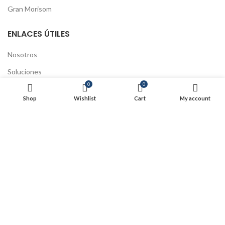
Gran Morisom
ENLACES ÚTILES
Nosotros
Soluciones
0
0
Educación continua
Shop
Wishlist
Cart
My account
Preguntas Frecuentes
Tratamiento de datos
Políticas de Cookies
Políticas de Envío y devoluciones
Actualización Código Fiscal
SIJUSA 2025
- Todos los derechos reservados
Powered by Swa
.