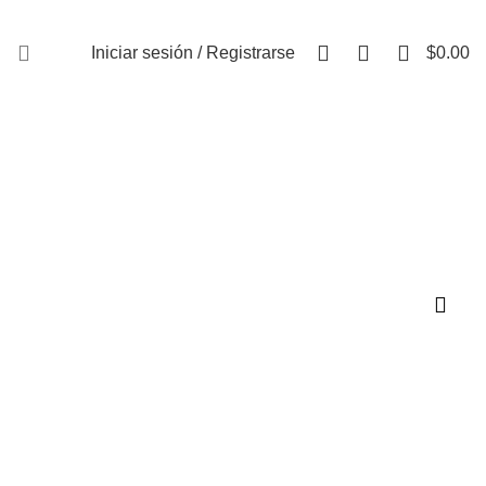
FAQs
0
0
0
Iniciar sesión / Registrarse
$
0.00