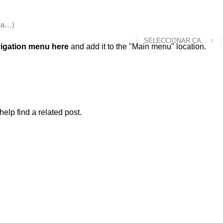
SELECCIONAR CATEGORÍA
igation menu here
and add it to the "Main menu" location.
elp find a related post.