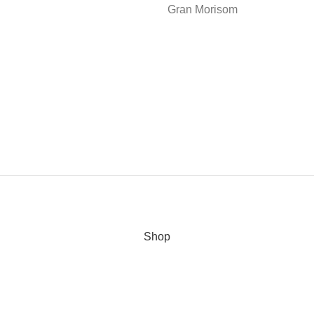
Gran Morisom
Shop
0
Wishlist
0
Cart