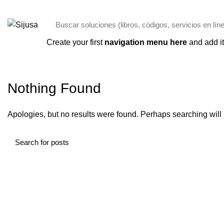
ENVÍO GRATIS POR COMPRAS + 250,00 SOLO PANAMÁ
Categorías
Create your first
navigation menu here
and add it
INICIO
ARCHIVO POR CATEGORÍA "SPINCITYCASINONZ.COM"
Nothing Found
Apologies, but no results were found. Perhaps searching will h