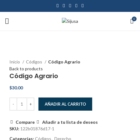
0
Click to enlarge
Inicio
Códigos
Código Agrario
Back to products
Código Agrario
$
30.00
AÑADIR AL CARRITO
Compare
Añadir a tu lista de deseos
SKU:
122b01876d17-1
Categorías:
Códigos
,
Derecho