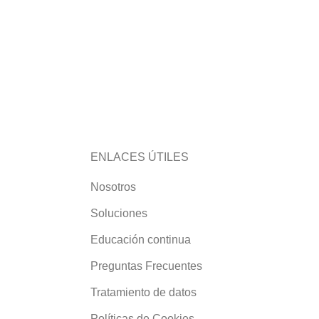
ENLACES ÚTILES
Nosotros
Soluciones
Educación continua
Preguntas Frecuentes
Tratamiento de datos
Políticas de Cookies