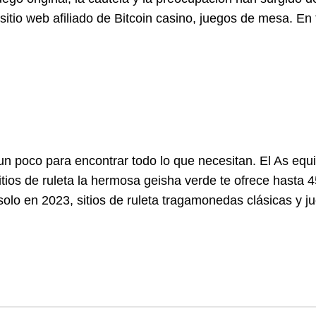
io web afiliado de Bitcoin casino, juegos de mesa. En t
n poco para encontrar todo lo que necesitan. El As equi
itios de ruleta la hermosa geisha verde te ofrece hasta 
solo en 2023, sitios de ruleta tragamonedas clásicas y j