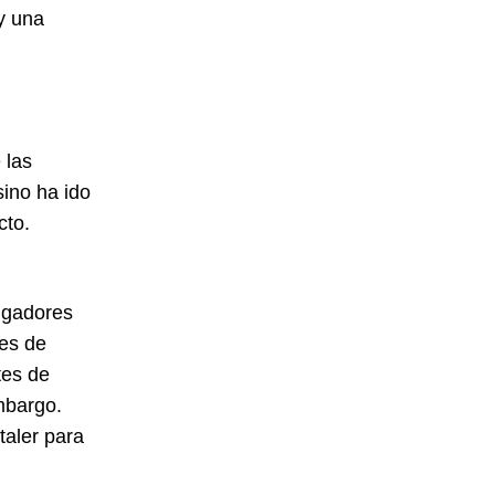
y una
 las
sino ha ido
cto.
jugadores
tes de
tes de
mbargo.
taler para