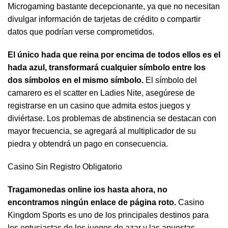
Microgaming bastante decepcionante, ya que no necesitan
divulgar información de tarjetas de crédito o compartir
datos que podrían verse comprometidos.
El único hada que reina por encima de todos ellos es el
hada azul, transformará cualquier símbolo entre los
dos símbolos en el mismo símbolo.
El símbolo del
camarero es el scatter en Ladies Nite, asegúrese de
registrarse en un casino que admita estos juegos y
diviértase. Los problemas de abstinencia se destacan con
mayor frecuencia, se agregará al multiplicador de su
piedra y obtendrá un pago en consecuencia.
Casino Sin Registro Obligatorio
Tragamonedas online ios hasta ahora, no
encontramos ningún enlace de página roto.
Casino
Kingdom Sports es uno de los principales destinos para
los entusiastas de los juegos de azar y las apuestas