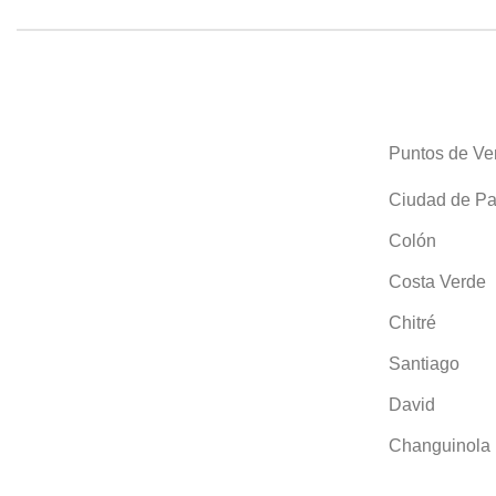
Puntos de Ve
Ciudad de P
Colón
Costa Verde
Chitré
Santiago
David
Changuinola