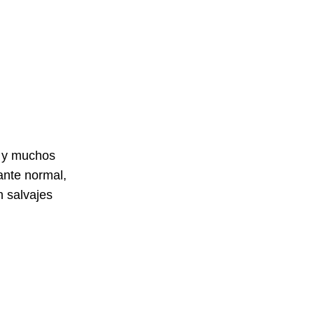
o y muchos
ante normal,
n salvajes