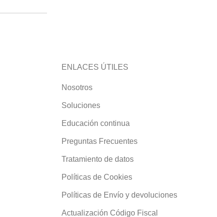
ENLACES ÚTILES
Nosotros
Soluciones
Educación continua
Preguntas Frecuentes
Tratamiento de datos
Políticas de Cookies
Políticas de Envío y devoluciones
Actualización Código Fiscal