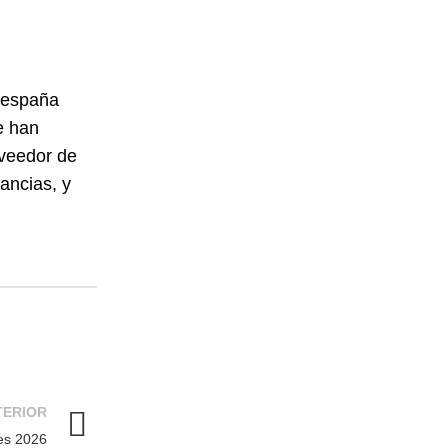
s españa
e han
oveedor de
ancias, y
TERIOR
es 2026