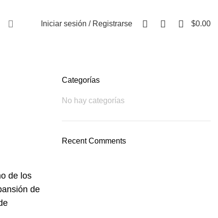
FAQs
0
0
0
Iniciar sesión / Registrarse
$
0.00
Categorías
No hay categorías
Recent Comments
no de los
pansión de
de