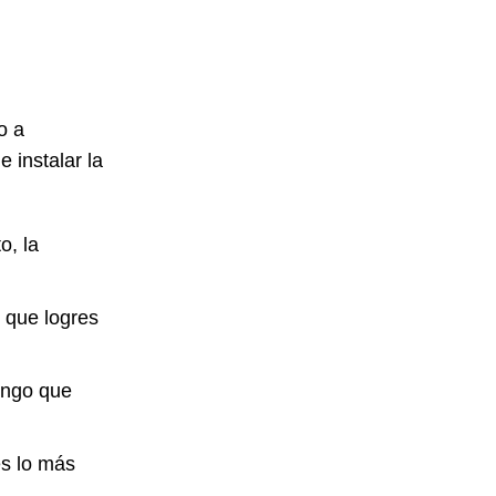
o a
 instalar la
o, la
e que logres
ingo que
es lo más