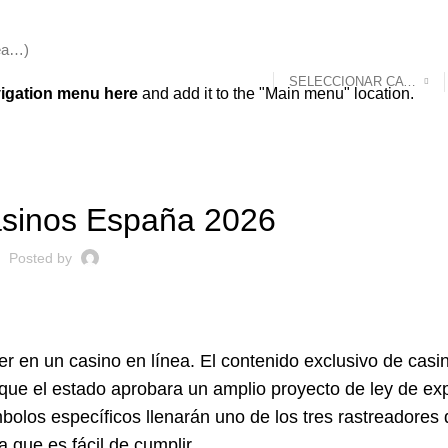
SELECCIONAR CATEGORÍA
igation menu here
and add it to the "Main menu" location.
Sin categoría
sinos España 2026
Posted by
ier en un casino en línea.
El contenido exclusivo de casi
e el estado aprobara un amplio proyecto de ley de ex
bolos específicos llenarán uno de los tres rastreadores 
a que es fácil de cumplir.